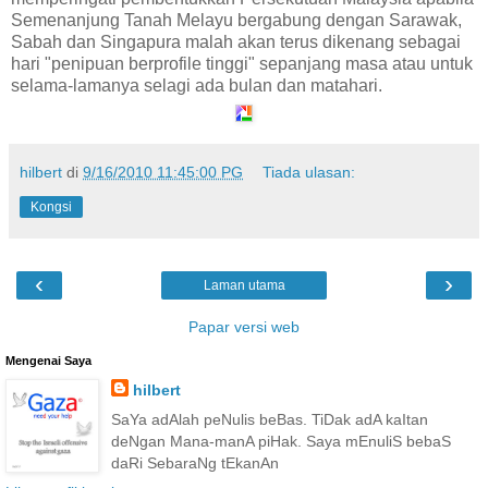
Semenanjung Tanah Melayu bergabung dengan Sarawak,
Sabah dan Singapura malah akan terus dikenang sebagai
hari "penipuan berprofile tinggi" sepanjang masa atau untuk
selama-lamanya selagi ada bulan dan matahari.
hilbert
di
9/16/2010 11:45:00 PG
Tiada ulasan:
Kongsi
‹
›
Laman utama
Papar versi web
Mengenai Saya
hilbert
SaYa adAlah peNulis beBas. TiDak adA kaItan
deNgan Mana-manA piHak. Saya mEnuliS bebaS
daRi SebaraNg tEkanAn